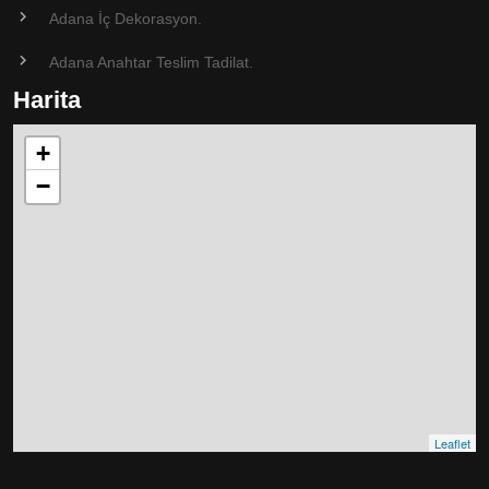
Adana İç Dekorasyon.
Adana Anahtar Teslim Tadilat.
Harita
+
−
Leaflet