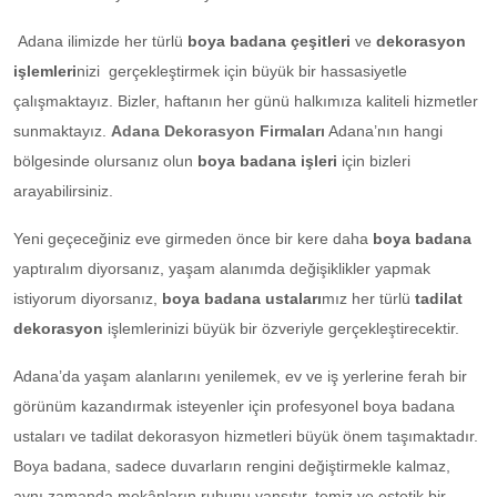
Adana ilimizde her türlü
boya badana çeşitleri
ve
dekorasyon
işlemleri
nizi gerçekleştirmek için büyük bir hassasiyetle
çalışmaktayız. Bizler, haftanın her günü halkımıza kaliteli hizmetler
sunmaktayız.
Adana Dekorasyon Firmaları
Adana’nın hangi
bölgesinde olursanız olun
boya badana işleri
için bizleri
arayabilirsiniz.
Yeni geçeceğiniz eve girmeden önce bir kere daha
boya badana
yaptıralım diyorsanız, yaşam alanımda değişiklikler yapmak
istiyorum diyorsanız,
boya badana ustaları
mız her türlü
tadilat
dekorasyon
işlemlerinizi büyük bir özveriyle gerçekleştirecektir.
Adana’da yaşam alanlarını yenilemek, ev ve iş yerlerine ferah bir
görünüm kazandırmak isteyenler için profesyonel boya badana
ustaları ve tadilat dekorasyon hizmetleri büyük önem taşımaktadır.
Boya badana, sadece duvarların rengini değiştirmekle kalmaz,
aynı zamanda mekânların ruhunu yansıtır, temiz ve estetik bir