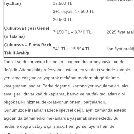
fiyatları)
17.500 TL
3+1 eşyalı: 17.500 TL –
20.500 TL
Çukurova İlçesi Genel
7.150 TL – 8.740 TL
2025 fiyat ara
(ortalama)
Çukurova – Firma Bazlı
741 TL – 15.994 TL
ilan fiyat aralı
Teklif Aralığı
Tadilat ve dekorasyon hizmetleri, sadece duvar boyasıyla sınırlı
değildir. Adana’daki profesyonel ustalar, ev ya da iş yerinde komple
yenileme çalışmaları yaparak mekânın modern bir görünüme
kavuşmasını sağlar. Parke döşeme, kartonpiyer uygulamaları, alçı
sıva işleri, duvar kağıdı kaplama, banyo ve mutfak tadilatları gibi
birçok farklı hizmet, dekorasyonun önemli parçalarıdır.
Günümüzde insanlar sadece işlevsel değil, aynı zamanda estetik
açıdan da tatmin edici mekânlarda yaşamak istemektedir. Bu
nedenle doğru ustayla çalışmak, hem görsel uyum hem de