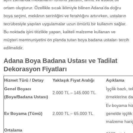
ortam oluşturur. Özellikle sıcak iklimiyle bilinen Adana’da doğru
boya seçimi, mekânın serinliğini ve ferahlığını artırırken, ustaların
tecrübesiyle yapılan uygulamalar uzun ömürlü bir kullanım sağlar.
Bu noktada işini titizlikle yapan, kaliteli malzeme kullanan ve
müşteri memnuniyetini ön planda tutan boya badana ustaları tercih
edilmelidir.
Adana Boya Badana Ustası ve Tadilat
Dekorasyon Fiyatları
Hizmet Türü / Detay
Yaklaşık Fiyat Aralığı
Açıklama
Genel Boyacı
İşçilik bazlı, tek
2.000 TL – 145.000 TL
(Boya/Badana Ustası)
örneklerine d
Ev boyama hiz
Ev Boyama (Tümü)
2.000 TL – 65.000 TL
genelde işçilik
malzeme hariç 
Ortalama