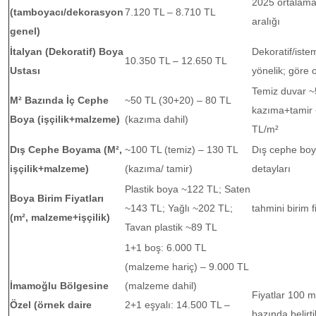
2025 ortalama 
(tamboyacı/dekorasyon
7.120 TL – 8.710 TL
aralığı
genel)
İtalyan (Dekoratif) Boya
Dekoratif/ist
10.350 TL – 12.650 TL
Ustası
yönelik; göre
Temiz duvar ~
M² Bazında İç Cephe
~50 TL (30+20) – 80 TL
kazıma+tamir
Boya (işçilik+malzeme)
(kazıma dahil)
TL/m²
Dış Cephe Boyama (M²,
~100 TL (temiz) – 130 TL
Dış cephe bo
işçilik+malzeme)
(kazıma/ tamir)
detayları
Plastik boya ~122 TL; Saten
Boya Birim Fiyatları
~143 TL; Yağlı ~202 TL;
tahmini birim f
(m², malzeme+işçilik)
Tavan plastik ~89 TL
1+1 boş: 6.000 TL
(malzeme hariç) – 9.000 TL
İmamoğlu Bölgesine
(malzeme dahil)
Fiyatlar 100 m
Özel (örnek daire
2+1 eşyalı: 14.500 TL –
bazında belirti