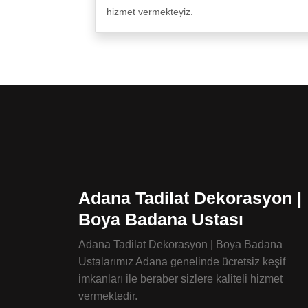
hizmet vermekteyiz.
Adana Tadilat Dekorasyon |
Boya Badana Ustası
Adana Tadilat Dekorasyon | Boya Badana
Ustalarımız Adana genelinde ücretsiz keşif
imkanları ile beraber sizlere kaliteli hizmet
vermektedir.