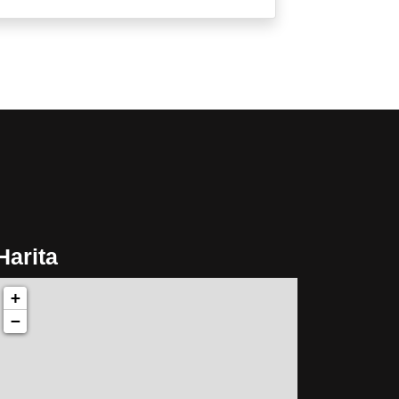
Harita
+
−