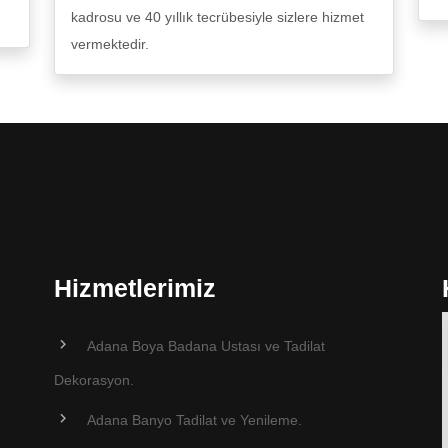
kadrosu ve 40 yıllık tecrübesiyle sizlere hizmet
vermektedir.
Hizmetlerimiz
Adana Boya Badana Ustası ve Tadilat
Dekorasyon.
Adana Banyo Tadilat ve Yenileme.