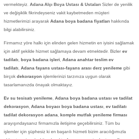
vermekteyiz.
Adana Alçı Boya Ustası & Ustaları
Sizler de yenilik
ve değişiklik fikrindeyseniz vakit kaybetmeden müşteri
hizmetlerimizi arayarak
Adana boya badana fiyatları
hakkında
bilgi alabilirsiniz.
Firmamız yöre halkı için elinden gelen hizmetin en iyisini sağlamak
için aktif şekilde hizmet sağlamaya devam etmektedir. Bizler
ev
tadilatı
,
boya badana işleri
,
Adana anahtar teslim ev
tadilatı
,
Adana fayans ustası-fayans arası derz yenileme
gibi
birçok
dekorasyon
işlemlerinizi tarzınıza uygun olarak
tasarlamanızda önayak olmaktayız.
Ev su tesisatı yenileme
,
Adana boya badana ustası ve tadilat
dekorasyon
,
Adana boyacı boya badana ustası
,
ev tadilatı
tadilat dekorasyon adana
,
komple mutfak yenileme firması
arayışındaysanız firmamızla iletişime geçebilirsiniz. Tüm bu
işlemler için şüphesiz ki en başarılı hizmeti bizim aracılığımızla