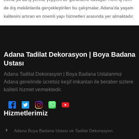
de dış mekânlarda gerçekleştirilen bu çalışmalar, Adana’da yaşam
kalitesini artıran en önemli yapı hizmetleri arasında yer almaktadır.
Adana Tadilat Dekorasyon | Boya Badana
Ustası
Adana Tadilat Dekorasyon | Boya Badana Ustalarımız
Adana genelinde ücretsiz keşif imkanları ile beraber sizlere
kaliteli hizmet vermektedir.
Hizmetlerimiz
Adana Boya Badana Ustası ve Tadilat Dekorasyon.