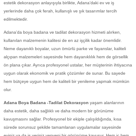
estetik dekorasyon anlayışıyla birlikte, Adana’daki ev ve iş
yerlerinde daha çok ferah, kullanışlı ve şık tasarımlar tercih
edilmektedir.
Adana’da boya badana ve tadilat dekorasyon hizmeti alırken,
kullanılan malzemenin kalitesi de en az işçilik kadar önemlidir.
Neme dayanıklı boyalar, uzun ömürlü parke ve fayanslar, kaliteli
alçıpan malzemeleri sayesinde hem dayanıklılık hem de görsellik
ön plana çıkar. Ayrıca profesyonel ustalar, her müşterinin ihtiyacına
uygun olarak ekonomik ve pratik çözümler de sunar. Bu sayede
hem bütçeye uygun hem de kaliteli bir yenileme yapmak mümkün
olur.
Adana Boya Badana -Tadilat Dekorasyon
yaşam alanlarının
daha estetik, daha sağlıklı ve daha modern bir görünüme
kavuşmasını sağlar. Profesyonel bir ekiple çalışıldığında, kısa
sürede sorunsuz şekilde tamamlanan uygulamalar sayesinde
eviniz ya da iş yeriniz yepyeni bir görünüme kavuşur. Hem iç hem