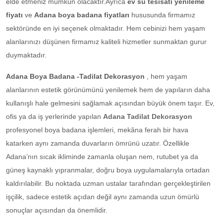
elde etmeniz mümkün olacaktır.Ayrıca
ev su tesisatı yenileme
fiyatı
ve
Adana boya badana fiyatları
hususunda firmamız
sektöründe en iyi seçenek olmaktadır. Hem cebinizi hem yaşam
alanlarınızı düşünen firmamız kaliteli hizmetler sunmaktan gurur
duymaktadır.
Adana Boya Badana -Tadilat Dekorasyon
, hem yaşam
alanlarının estetik görünümünü yenilemek hem de yapıların daha
kullanışlı hale gelmesini sağlamak açısından büyük önem taşır. Ev,
ofis ya da iş yerlerinde yapılan
Adana Tadilat Dekorasyon
profesyonel boya badana işlemleri, mekâna ferah bir hava
katarken aynı zamanda duvarların ömrünü uzatır. Özellikle
Adana’nın sıcak ikliminde zamanla oluşan nem, rutubet ya da
güneş kaynaklı yıpranmalar, doğru boya uygulamalarıyla ortadan
kaldırılabilir. Bu noktada uzman ustalar tarafından gerçekleştirilen
işçilik, sadece estetik açıdan değil aynı zamanda uzun ömürlü
sonuçlar açısından da önemlidir.