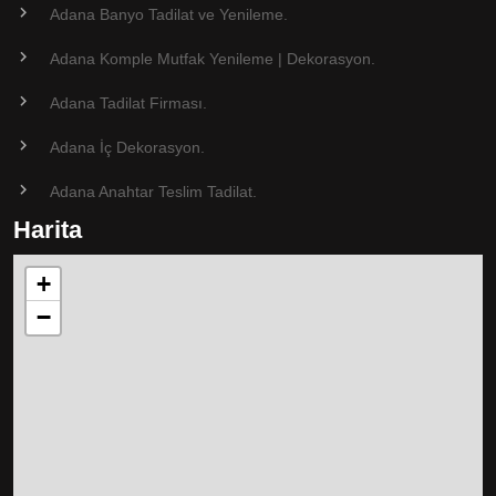
Adana Banyo Tadilat ve Yenileme.
Adana Komple Mutfak Yenileme | Dekorasyon.
Adana Tadilat Firması.
Adana İç Dekorasyon.
Adana Anahtar Teslim Tadilat.
Harita
+
−