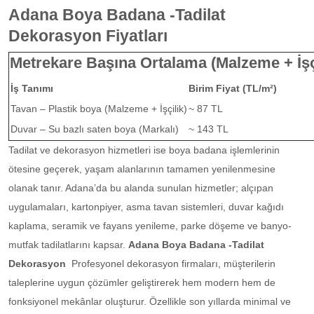
Adana Boya Badana -Tadilat
Dekorasyon Fiyatları
Metrekare Başına Ortalama (Malzeme + İşç
İş Tanımı
Birim Fiyat (TL/m²)
Tavan – Plastik boya (Malzeme + İşçilik)
~ 87 TL
Duvar – Su bazlı saten boya (Markalı)
~ 143 TL
Tadilat ve dekorasyon hizmetleri ise boya badana işlemlerinin
ötesine geçerek, yaşam alanlarının tamamen yenilenmesine
olanak tanır. Adana’da bu alanda sunulan hizmetler; alçıpan
uygulamaları, kartonpiyer, asma tavan sistemleri, duvar kağıdı
kaplama, seramik ve fayans yenileme, parke döşeme ve banyo-
mutfak tadilatlarını kapsar.
Adana Boya Badana -Tadilat
Dekorasyon
Profesyonel dekorasyon firmaları, müşterilerin
taleplerine uygun çözümler geliştirerek hem modern hem de
fonksiyonel mekânlar oluşturur. Özellikle son yıllarda minimal ve