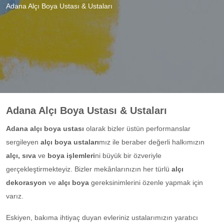
Adana Alçı Boya Ustası & Ustaları
Adana Alçı Boya Ustası & Ustaları
Adana alçı boya ustası
olarak bizler üstün performanslar
sergileyen
alçı boya ustaları
mız ile beraber değerli halkımızın
alçı, sıva
ve
boya işlemleri
ni büyük bir özveriyle
gerçekleştirmekteyiz. Bizler mekânlarınızın her türlü
alçı
dekorasyon
ve
alçı boya
gereksinimlerini özenle yapmak için
varız.
Eskiyen, bakıma ihtiyaç duyan evleriniz ustalarımızın yaratıcı