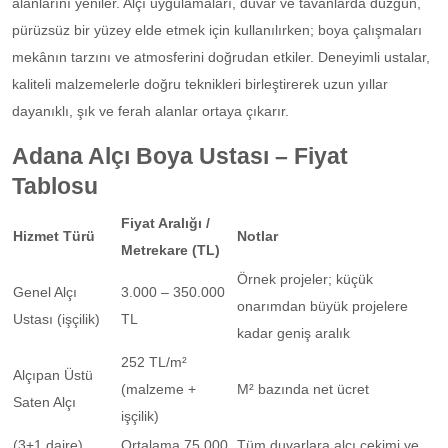
alanlarını yeniler. Alçı uygulamaları, duvar ve tavanlarda düzgün,
pürüzsüz bir yüzey elde etmek için kullanılırken; boya çalışmaları
mekânın tarzını ve atmosferini doğrudan etkiler. Deneyimli ustalar,
kaliteli malzemelerle doğru teknikleri birleştirerek uzun yıllar
dayanıklı, şık ve ferah alanlar ortaya çıkarır.
Adana Alçı Boya Ustası – Fiyat
Tablosu
Fiyat Aralığı /
Hizmet Türü
Notlar
Metrekare (TL)
Örnek projeler; küçük
Genel Alçı
3.000 – 350.000
onarımdan büyük projelere
Ustası (işçilik)
TL
kadar geniş aralık
252 TL/m²
Alçıpan Üstü
(malzeme +
M² bazında net ücret
Saten Alçı
işçilik)
(3+1 daire)
Ortalama 75.000
Tüm duvarlara alçı çekimi ve