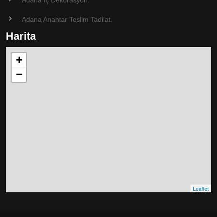
Adana İç Dekorasyon.
Adana Anahtar Teslim Tadilat.
Harita
+
−
Leaflet