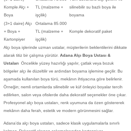
Komple Alçı +
TL (malzeme +
silinebilir su bazlı boya ile
Boya
işçilik)
boyama
(3+1 daire) Alçı
Ortalama 85.000
+ Boya +
TL (malzeme +
Komple dekoratif paket
Kartonpiyer
işçilik)
Alçı boya işlerinde uzman ustalar, müşterilerin beklentilerini dikkate
alarak titiz bir çalışma yürütür.
Adana Alçı Boya Ustası &
Ustaları
Öncelikle yüzey hazırlığı yapılır, çatlak veya bozuk
bölgeler alçı ile düzeltilir ve ardından boyama işlemine geçilir. Bu
aşamada kullanılan boya türü, mekânın ihtiyacına göre belirlenir.
Örneğin; nemli ortamlarda silinebilir ve küf önleyici boyalar tercih
edilirken, salon veya ofislerde daha dekoratif seçenekler öne çıkar.
Profesyonel alçı boya ustaları, renk uyumuna da özen göstererek
mekânın daha ferah, estetik ve modern görünmesini sağlar.
Adana’da alçı boya ustaları, sadece klasik uygulamalarla sınırlı