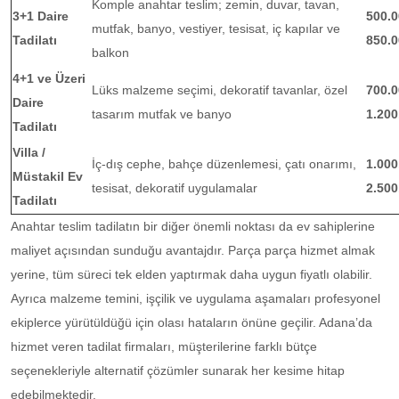
Komple anahtar teslim; zemin, duvar, tavan,
3+1 Daire
500.0
mutfak, banyo, vestiyer, tesisat, iç kapılar ve
Tadilatı
850.0
balkon
4+1 ve Üzeri
Lüks malzeme seçimi, dekoratif tavanlar, özel
700.0
Daire
tasarım mutfak ve banyo
1.200
Tadilatı
Villa /
İç-dış cephe, bahçe düzenlemesi, çatı onarımı,
1.000
Müstakil Ev
tesisat, dekoratif uygulamalar
2.500
Tadilatı
Anahtar teslim tadilatın bir diğer önemli noktası da ev sahiplerine
maliyet açısından sunduğu avantajdır. Parça parça hizmet almak
yerine, tüm süreci tek elden yaptırmak daha uygun fiyatlı olabilir.
Ayrıca malzeme temini, işçilik ve uygulama aşamaları profesyonel
ekiplerce yürütüldüğü için olası hataların önüne geçilir. Adana’da
hizmet veren tadilat firmaları, müşterilerine farklı bütçe
seçenekleriyle alternatif çözümler sunarak her kesime hitap
edebilmektedir.