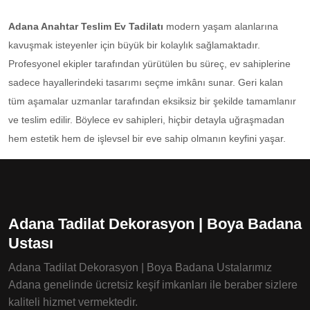
Adana Anahtar Teslim Ev Tadilatı
modern yaşam alanlarına
kavuşmak isteyenler için büyük bir kolaylık sağlamaktadır.
Profesyonel ekipler tarafından yürütülen bu süreç, ev sahiplerine
sadece hayallerindeki tasarımı seçme imkânı sunar. Geri kalan
tüm aşamalar uzmanlar tarafından eksiksiz bir şekilde tamamlanır
ve teslim edilir. Böylece ev sahipleri, hiçbir detayla uğraşmadan
hem estetik hem de işlevsel bir eve sahip olmanın keyfini yaşar.
Adana Tadilat Dekorasyon | Boya Badana
Ustası
Adana Tadilat Dekorasyon | Boya Badana Ustalarımız
Adana genelinde ücretsiz keşif imkanları ile beraber sizlere
kaliteli hizmet vermektedir.