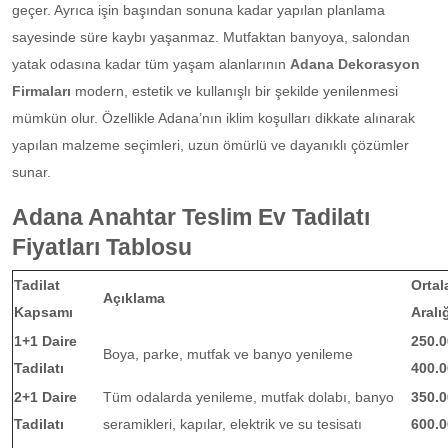
geçer. Ayrıca işin başından sonuna kadar yapılan planlama
sayesinde süre kaybı yaşanmaz. Mutfaktan banyoya, salondan
yatak odasına kadar tüm yaşam alanlarının
Adana Dekorasyon
Firmaları
modern, estetik ve kullanışlı bir şekilde yenilenmesi
mümkün olur. Özellikle Adana’nın iklim koşulları dikkate alınarak
yapılan malzeme seçimleri, uzun ömürlü ve dayanıklı çözümler
sunar.
Adana Anahtar Teslim Ev Tadilatı
Fiyatları Tablosu
Tadilat
Ortal
Açıklama
Kapsamı
Aralı
1+1 Daire
250.0
Boya, parke, mutfak ve banyo yenileme
Tadilatı
400.0
2+1 Daire
Tüm odalarda yenileme, mutfak dolabı, banyo
350.0
Tadilatı
seramikleri, kapılar, elektrik ve su tesisatı
600.0